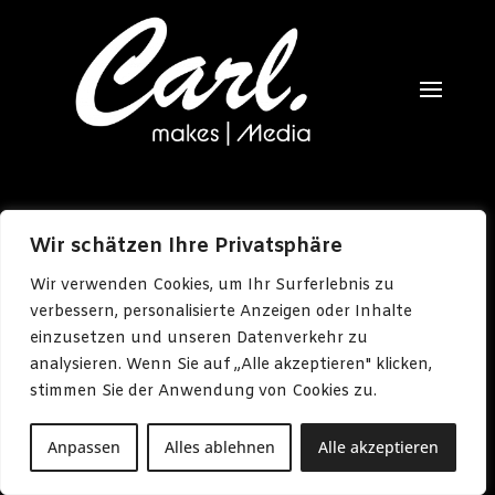
Tel. 05241 211 82 62
Wir schätzen Ihre Privatsphäre
Mobil 0151 103 54 080
Wir verwenden Cookies, um Ihr Surferlebnis zu
Mail kirchhoff@carlmakesmedia.de
verbessern, personalisierte Anzeigen oder Inhalte
Mo-Fr 09:00-17:00
einzusetzen und unseren Datenverkehr zu
analysieren. Wenn Sie auf „Alle akzeptieren" klicken,
stimmen Sie der Anwendung von Cookies zu.
Anpassen
Alles ablehnen
Alle akzeptieren