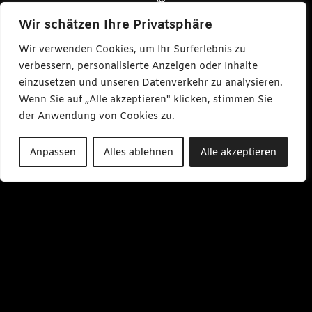
@
c
a
Wir schätzen Ihre Privatsphäre
r
l
Wir verwenden Cookies, um Ihr Surferlebnis zu
m
a
verbessern, personalisierte Anzeigen oder Inhalte
k
einzusetzen und unseren Datenverkehr zu analysieren.
e
s
Wenn Sie auf „Alle akzeptieren" klicken, stimmen Sie
m
e
der Anwendung von Cookies zu.
d
i
a
Anpassen
Alles ablehnen
Alle akzeptieren
.
d
e
M
o
-
F
r
0
9
:
0
0
-