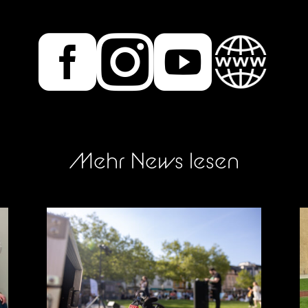



Mehr News lesen