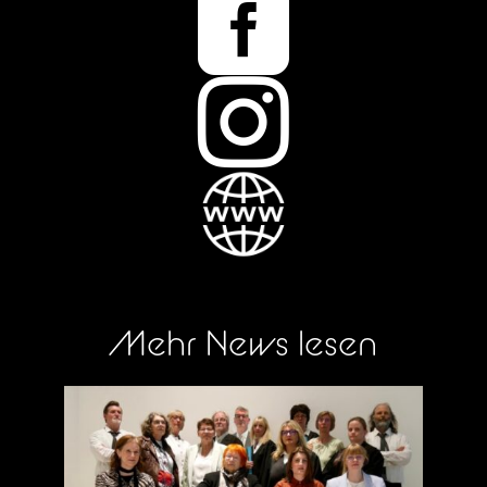


Mehr News lesen