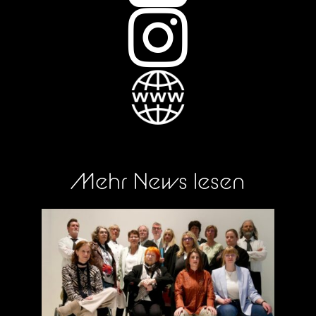

Mehr News lesen