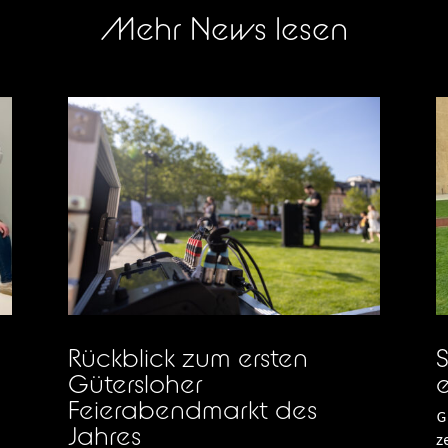
Mehr News lesen
Rückblick zum ersten
S
Gütersloher
e
Feierabendmarkt des
G
Jahres
z