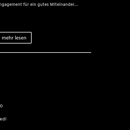
ngagement für ein gutes Miteinander...
mehr lesen
2
80
edi