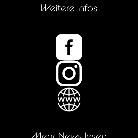
Weitere Infos


Mehr News lesen