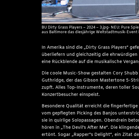
BU Dirty Grass Players – 2024 – 3.jpg- NEU: Pure Spi
aus Baltimore das diesjährige Weltstadtmusik-Event 
In Amerika sind die „Dirty Grass Players“ gef
überliefern und gleichzeitig die ehrwürdigen
eine Rückblende auf die musikalische Vergang
Die coole Music-Show gestalten Cory Shubb a
Guthridge, der das Gibson Mastertone 5-Stri
zupft. Alles Top-Instrumente, deren toller S
Konzertbesucher einspeist.
Besondere Qualität erreicht die fingerfertige
vom gepflegten Picking des Banjos unterstric
sie in quirlige Solopassagen. Obendrein beto
hören in „The Devil‘s After Me“. Die klingend
ertönt. Sogar „Rapper’‘s Delight“, ein Zitat