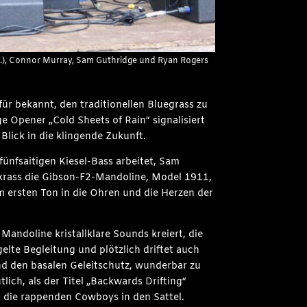
(v.l.), Connor Murray, Sam Guthridge und Ryan Rogers
für bekannt, den traditionellen Bluegrass zu
e Opener „Cold Sheets of Rain“ signalisiert
Blick in die klingende Zukunft.
ünfsaitigen Kiesel-Bass arbeitet, Sam
 krass die Gibson-F2-Mandoline, Model 1911,
m ersten Ton in die Ohren und die Herzen der
 Mandoline kristallklare Sounds kreiert, die
elte Begleitung und plötzlich driftet auch
and den basalen Geleitschutz, wunderbar zu
lich, als der Titel „Backwards Drifting“
en die rappenden Cowboys in den Sattel.