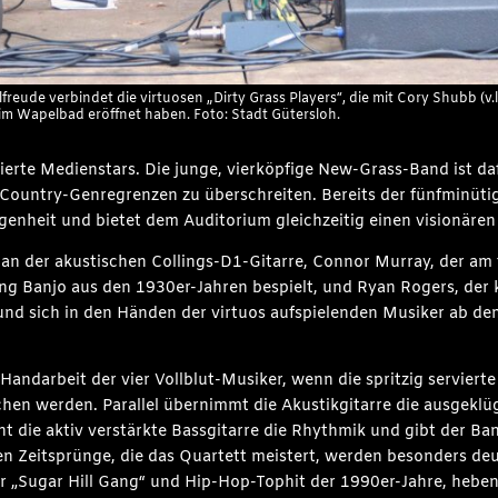
elfreude verbindet die virtuosen „Dirty Grass Players“, die mit Cory Shubb 
im Wapelbad eröffnet haben. Foto: Stadt Gütersloh.
eierte Medienstars. Die junge, vierköpfige New-Grass-Band ist da
 Country-Genregrenzen zu überschreiten. Bereits der fünfminütig
enheit und bietet dem Auditorium gleichzeitig einen visionären 
n der akustischen Collings-D1-Gitarre, Connor Murray, der am f
ng Banjo aus den 1930er-Jahren bespielt, und Ryan Rogers, der
ound sich in den Händen der virtuos aufspielenden Musiker ab de
 Handarbeit der vier Vollblut-Musiker, wenn die spritzig servierte
hen werden. Parallel übernimmt die Akustikgitarre die ausgeklüg
nt die aktiv verstärkte Bassgitarre die Rhythmik und gibt der B
en Zeitsprünge, die das Quartett meistert, werden besonders deut
 der „Sugar Hill Gang“ und Hip-Hop-Tophit der 1990er-Jahre, heb