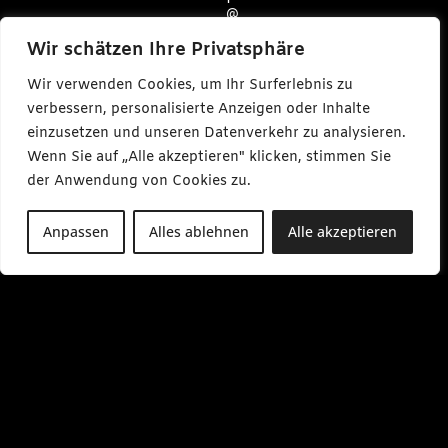
@
c
a
Wir schätzen Ihre Privatsphäre
r
l
Wir verwenden Cookies, um Ihr Surferlebnis zu
m
a
verbessern, personalisierte Anzeigen oder Inhalte
k
einzusetzen und unseren Datenverkehr zu analysieren.
e
s
Wenn Sie auf „Alle akzeptieren" klicken, stimmen Sie
m
e
der Anwendung von Cookies zu.
d
i
a
Anpassen
Alles ablehnen
Alle akzeptieren
.
d
e
M
o
-
F
r
0
9
:
0
0