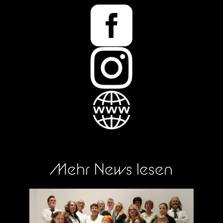


Mehr News lesen