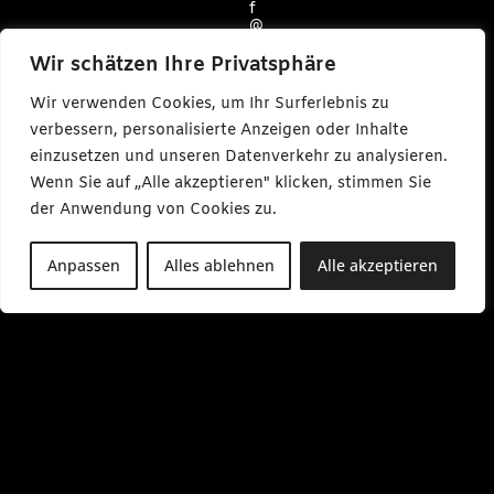
f
@
c
a
Wir schätzen Ihre Privatsphäre
r
l
Wir verwenden Cookies, um Ihr Surferlebnis zu
m
a
verbessern, personalisierte Anzeigen oder Inhalte
k
einzusetzen und unseren Datenverkehr zu analysieren.
e
s
Wenn Sie auf „Alle akzeptieren" klicken, stimmen Sie
m
e
der Anwendung von Cookies zu.
d
i
a
Anpassen
Alles ablehnen
Alle akzeptieren
.
d
e
M
o
-
F
r
0
9
:
0
0