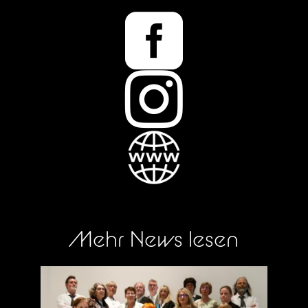


Mehr News lesen