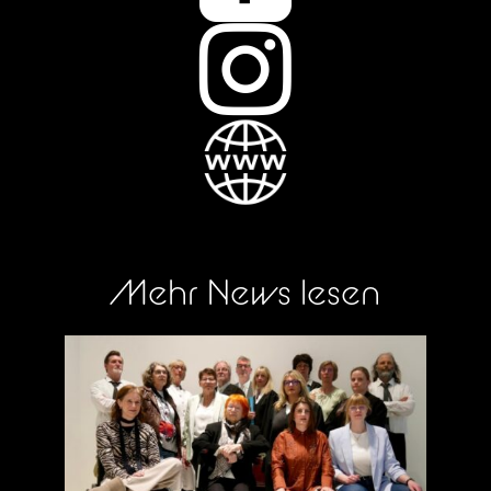

Mehr News lesen