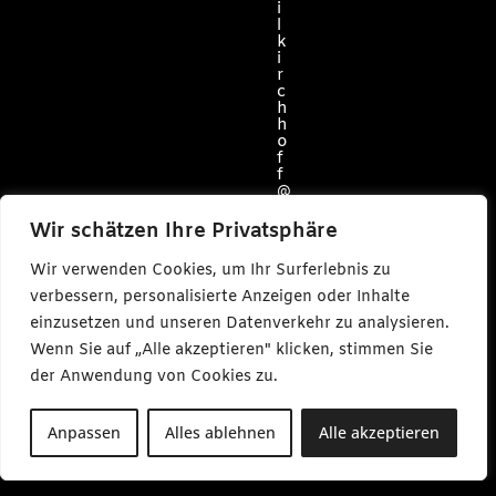
i
l
k
i
r
c
h
h
o
f
f
@
c
a
Wir schätzen Ihre Privatsphäre
r
l
Wir verwenden Cookies, um Ihr Surferlebnis zu
m
a
verbessern, personalisierte Anzeigen oder Inhalte
k
e
einzusetzen und unseren Datenverkehr zu analysieren.
s
Wenn Sie auf „Alle akzeptieren" klicken, stimmen Sie
m
e
der Anwendung von Cookies zu.
d
i
a
Anpassen
Alles ablehnen
Alle akzeptieren
.
d
e