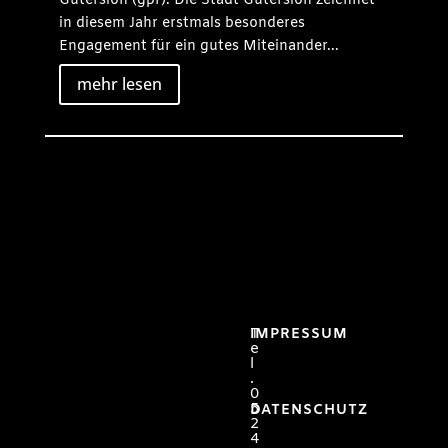
Gütersloh (gpr). Die Stadt Gütersloh zeichnet
in diesem Jahr erstmals besonderes
Engagement für ein gutes Miteinander...
mehr lesen
T
IMPRESSUM
e
l
.
0
5
DATENSCHUTZ
2
4