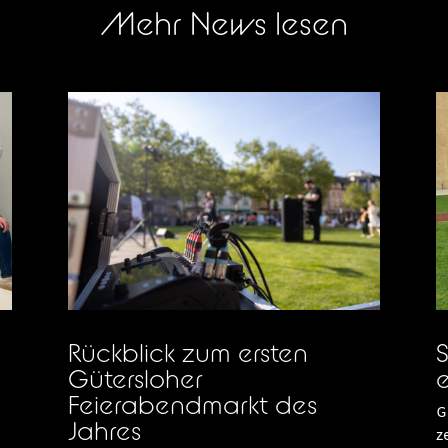
Mehr News lesen
Rückblick zum ersten
S
Gütersloher
e
Feierabendmarkt des
G
Jahres
z