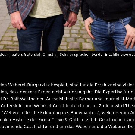
r des Theaters Gütersloh Christian Schäfer sprechen bei der Erzählkneipe ü
en Weberei-Bürgerkiez bespielt, sind für die Erzählkneipe viele 
len, dass der rote Faden nicht verloren geht. Die Expertise für 
nd Dr. Rolf Westheider. Autor Matthias Borner und Journalist M
Gütersloh- und Weberei-Geschichten in petto. Zudem wird Theat
ck “Weberei oder die Erfindung des Bademantels”, welches vom Auf
realen Historie der Firma Greve & Güth, erzählt. Geschrieben von 
, spannende Geschichte rund um das Weben und die Weberei. Der