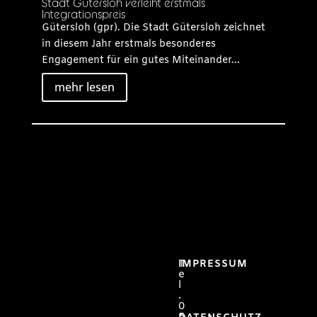
Stadt Gütersloh verleiht erstmals
Integrationspreis
Gütersloh (gpr). Die Stadt Gütersloh zeichnet
in diesem Jahr erstmals besonderes
Engagement für ein gutes Miteinander...
mehr lesen
T
IMPRESSUM
e
l
.
0
5