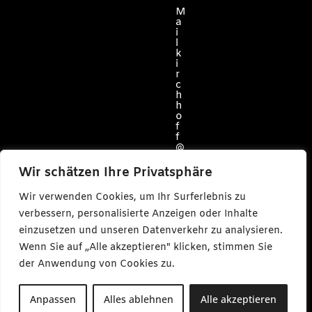
M
a
i
l
k
i
r
c
h
h
o
f
f
@
c
a
Wir schätzen Ihre Privatsphäre
r
l
Wir verwenden Cookies, um Ihr Surferlebnis zu
m
a
verbessern, personalisierte Anzeigen oder Inhalte
k
e
einzusetzen und unseren Datenverkehr zu analysieren.
s
Wenn Sie auf „Alle akzeptieren" klicken, stimmen Sie
m
e
der Anwendung von Cookies zu.
d
i
a
Anpassen
Alles ablehnen
Alle akzeptieren
.