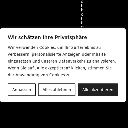
c
h
h
o
f
f
@
c
a
Wir schätzen Ihre Privatsphäre
r
l
Wir verwenden Cookies, um Ihr Surferlebnis zu
m
a
verbessern, personalisierte Anzeigen oder Inhalte
k
einzusetzen und unseren Datenverkehr zu analysieren.
e
s
Wenn Sie auf „Alle akzeptieren" klicken, stimmen Sie
m
e
der Anwendung von Cookies zu.
d
i
a
Anpassen
Alles ablehnen
Alle akzeptieren
.
d
e
M
o
-
F
r