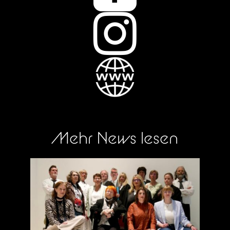

Mehr News lesen