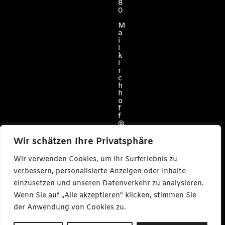
8
0
M
a
i
l
k
i
r
c
h
h
o
f
f
@
c
a
Wir schätzen Ihre Privatsphäre
r
l
Wir verwenden Cookies, um Ihr Surferlebnis zu
m
a
verbessern, personalisierte Anzeigen oder Inhalte
k
einzusetzen und unseren Datenverkehr zu analysieren.
e
s
Wenn Sie auf „Alle akzeptieren" klicken, stimmen Sie
m
e
der Anwendung von Cookies zu.
d
i