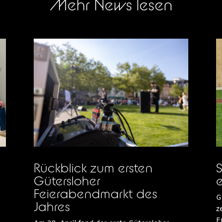
Mehr News lesen
Rückblick zum ersten
S
Gütersloher
e
Feierabendmarkt des
G
Jahres
z
E