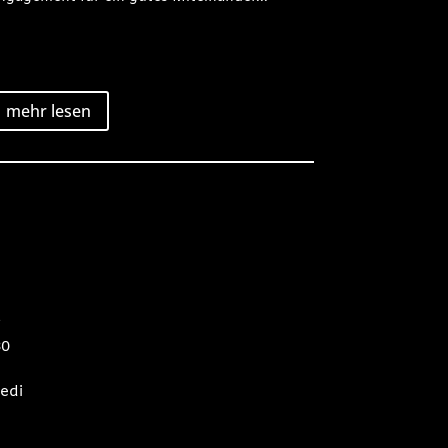
mehr lesen
2
80
edi