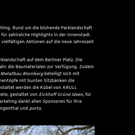
hling. Rund um die blühende Parklandschaft
ür zahlreiche Highlights in der Innenstadt.
ielfältigen Aktionen auf die neue Jahreszeit
klandschaft auf dem Berliner Platz. Die
 Jahr die Baumaterialen zur Verfügung. Zudem
d
Metallbau Blomberg
beteiligt sich mit
mentöpfe mit bunten Sitzbänken die
estaltet werden die Kübel von
KRULL
ete, gestaltet von
Eickhoff Grüne Ideen
, für
rketing dankt allen Sponsoren für ihre
lingenthal und
porta
.