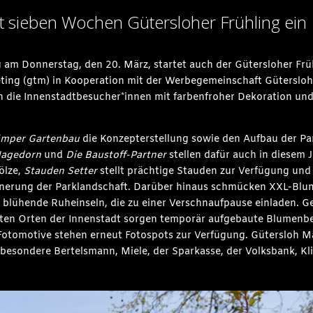
 sieben Wochen Gütersloher Frühling ein
 am Donnerstag, den 20. März, startet auch der Gütersloher Frü
ting (gtm) in Kooperation mit der Werbegemeinschaft Gütersloh f
 die Innenstadtbesucher*innen mit farbenfroher Dekoration und v
ämper Gartenbau
die Konzepterstellung sowie den Aufbau der Par
agedorn
und
Die Baustoff-Partner
stellen dafür auch in diesem
ölze,
Stauden Setter
stellt prächtige Stauden zur Verfügung un
önerung der Parklandschaft. Darüber hinaus schmücken XXL-Blu
 blühende Ruheinseln, die zu einer Verschnaufpause einladen. G
ten Orten der Innenstadt sorgen temporär aufgebaute Blumenbe
Fotomotive stehen erneut Fotospots zur Verfügung. Gütersloh Ma
sbesondere Bertelsmann, Miele, der Sparkasse, der Volksbank, K