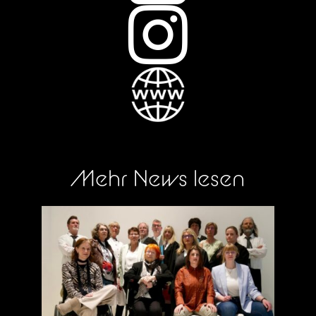

Mehr News lesen