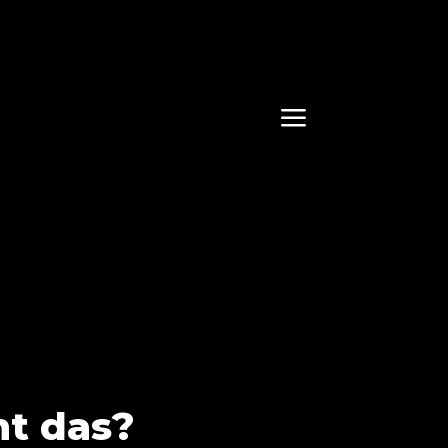
a
ht das?