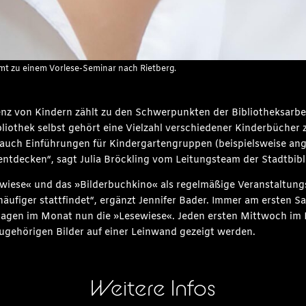
mmt zu einem Vorlese-Seminar nach Rietberg.
 von Kindern zählt zu den Schwerpunkten der Bibliotheksarbeit
ibliothek selbst gehört eine Vielzahl verschiedener Kinderbüche
 auch Einführungen für Kindergartengruppen (beispielsweise an
 entdecken“, sagt Julia Bröckling vom Leitungsteam der Stadtbibl
wiese« und das »Bilderbuchkino« als regelmäßige Veranstaltungsr
äufiger stattfindet“, ergänzt Jennifer Bader. Immer am ersten
mstagen im Monat nun die »Lesewiese«. Jeden ersten Mittwoch im
 zugehörigen Bilder auf einer Leinwand gezeigt werden.
Weitere Infos