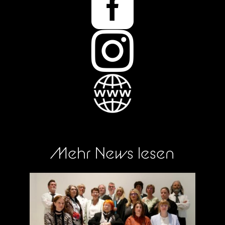


Mehr News lesen