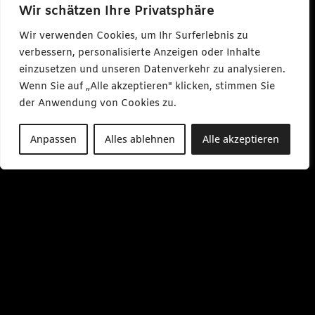
a
Wir schätzen Ihre Privatsphäre
r
l
Wir verwenden Cookies, um Ihr Surferlebnis zu
m
a
verbessern, personalisierte Anzeigen oder Inhalte
k
e
einzusetzen und unseren Datenverkehr zu analysieren.
s
Wenn Sie auf „Alle akzeptieren" klicken, stimmen Sie
m
e
der Anwendung von Cookies zu.
d
i
a
Anpassen
Alles ablehnen
Alle akzeptieren
.
d
e
M
o
-
F
r
0
9
:
0
0
-
1
7