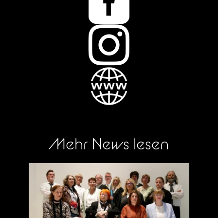


Mehr News lesen