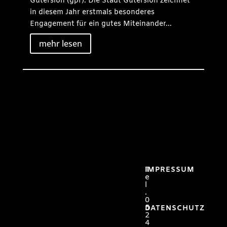
Gütersloh (gpr). Die Stadt Gütersloh zeichnet
in diesem Jahr erstmals besonderes
Engagement für ein gutes Miteinander...
mehr lesen
T
IMPRESSUM
e
l
.
0
5
DATENSCHUTZ
2
4