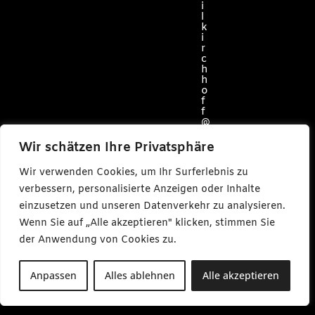
i
l
k
i
r
c
h
h
o
f
f
@
c
a
Wir schätzen Ihre Privatsphäre
r
l
Wir verwenden Cookies, um Ihr Surferlebnis zu
m
a
verbessern, personalisierte Anzeigen oder Inhalte
k
einzusetzen und unseren Datenverkehr zu analysieren.
e
s
Wenn Sie auf „Alle akzeptieren" klicken, stimmen Sie
m
e
der Anwendung von Cookies zu.
d
i
a
Anpassen
Alles ablehnen
Alle akzeptieren
.
d
e