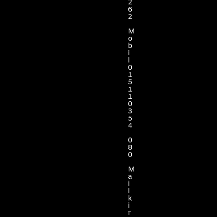
2
6
2
M
o
b
i
l
0
1
5
1
1
0
3
5
4
0
8
0
M
a
i
l
k
i
r