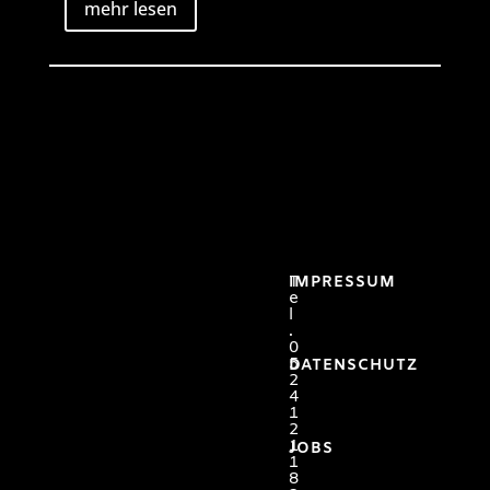
mehr lesen
T
IMPRESSUM
e
l
.
0
5
DATENSCHUTZ
2
4
1
2
1
JOBS
1
8