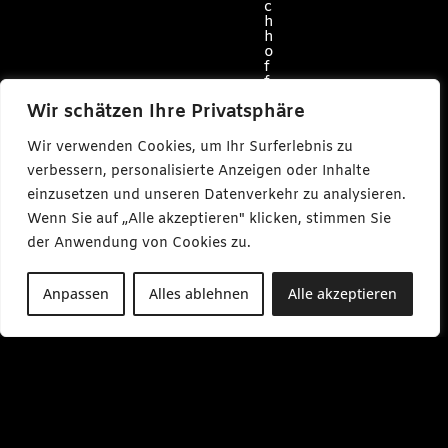
c
h
h
o
f
f
@
Wir schätzen Ihre Privatsphäre
c
a
r
Wir verwenden Cookies, um Ihr Surferlebnis zu
l
m
verbessern, personalisierte Anzeigen oder Inhalte
a
einzusetzen und unseren Datenverkehr zu analysieren.
k
e
Wenn Sie auf „Alle akzeptieren" klicken, stimmen Sie
s
der Anwendung von Cookies zu.
m
e
d
i
Anpassen
Alles ablehnen
Alle akzeptieren
a
.
d
e
M
o
-
F
r