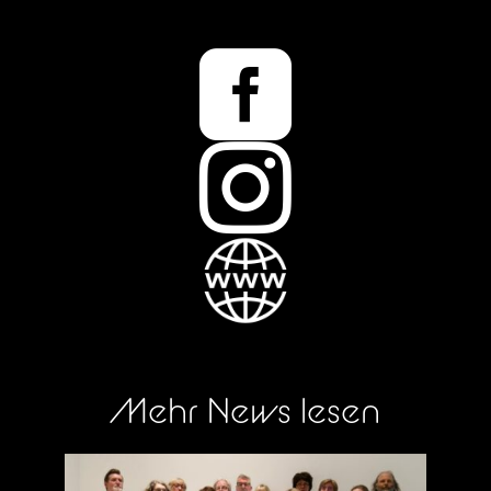


Mehr News lesen