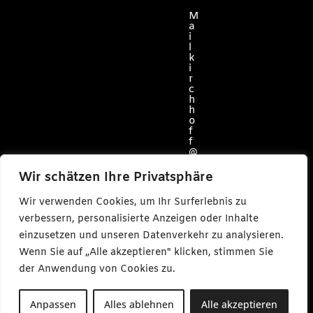
M
a
i
l
k
i
r
c
h
h
o
f
f
@
c
a
Wir schätzen Ihre Privatsphäre
r
l
Wir verwenden Cookies, um Ihr Surferlebnis zu
m
a
verbessern, personalisierte Anzeigen oder Inhalte
k
e
einzusetzen und unseren Datenverkehr zu analysieren.
s
Wenn Sie auf „Alle akzeptieren" klicken, stimmen Sie
m
e
der Anwendung von Cookies zu.
d
i
a
Anpassen
Alles ablehnen
Alle akzeptieren
.