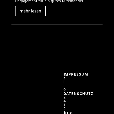
Engagement für ein gutes Miteinander...
mehr lesen
T
IMPRESSUM
e
l
.
0
5
DATENSCHUTZ
2
4
1
2
1
JOBS