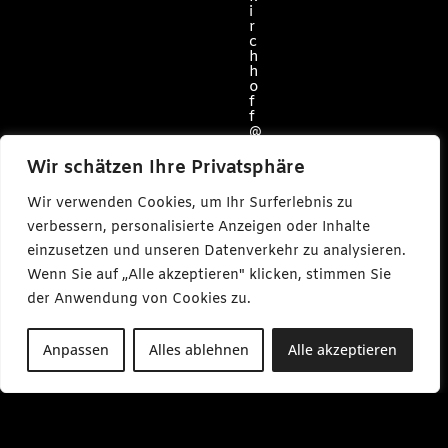
i
r
c
h
h
o
f
f
@
c
a
Wir schätzen Ihre Privatsphäre
r
l
Wir verwenden Cookies, um Ihr Surferlebnis zu
m
a
verbessern, personalisierte Anzeigen oder Inhalte
k
e
einzusetzen und unseren Datenverkehr zu analysieren.
s
Wenn Sie auf „Alle akzeptieren" klicken, stimmen Sie
m
e
der Anwendung von Cookies zu.
d
i
a
Anpassen
Alles ablehnen
Alle akzeptieren
.
d
e
M
o
-