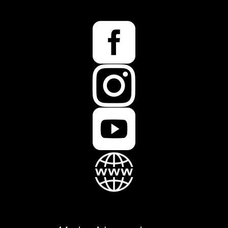


