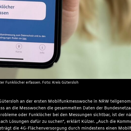
 Funklöcher erfassen. Foto: Kreis Gütersloh
s Gütersloh an der ersten Mobilfunkmesswoche in NRW teilgenom
luss an die Messwochen die gesammelten Daten der Bundesnetzag
obleme oder Funklöcher bei den Messungen sichtbar, ist der nä
nach Lösungen dafür zu suchen“, erklärt Külzer. „Auch die Kom
trägt die 4G-Flächenversorgung durch mindestens einen Mobilf