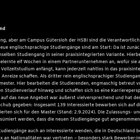
and
ang, aber am Campus Gütersloh der HSBI sind die Verantwortli
ue englischsprachige Studiengänge sind am Start: Da ist zunäc
nselben Studiengang in seiner praxisintegrierten Variante. Hierb
ernte elf Wochen in einem Partnerunternehmen an, wofür sie a
llzeitstudium anfängt, kann jederzeit nahtlos in das praxisint
 Anreize schaffen. Als dritter rein englischsprachiger Studieng
ester. Hier bearbeiten die Studierenden, engmaschig betreut vo
 Studienverlauf hinweg und schaffen sich so eine Karriereperspe
 auf das neue Angebot war äußerst vielversprechend und hat de
Schub gegeben: Insgesamt 139 Interessierte bewarben sich auf 
ierten sich für den Master (Stand: 2.9.2024). Die Zulassungs- u
 resümiert werden, dass die neuen Studiengänge gut angenomme
udiengänge auch an Interessierte wenden, die in Deutschland be
 an Nationalitäten war vertreten – besonders stark Bewerber:in