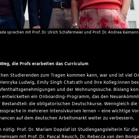
wede sprechen mit Prof. Dr. Ulrich Schäfermeier und Prof. Dr. Andrea Kaima
 Weg, die Profs erarbeiten das Curriculum
schen Studierenden zum Tragen kommen kann, war und ist viel O
 Henryka Ludwig, Emily Singh Chatrath und ihre Kolleg:innen bes
ufenthaltsgenehmigungen und der Wohnungssuche. Bislang konnt
entwickelten ein Onboarding-Programm, das den Neuankömmlin
 Bestandteil: die obligatorischen Deutschkurse. Wenngleich die
dessprache in mehreren Intensivkursen lernen – eine wichtige Vor
chancen auf dem deutschen Arbeitsmarkt weiter zu verbessern.
 nötig: Prof. Dr. Mariam Dopslaf ist Studiengangsleiterin für d
meinsam mit Prof. Dr. Pascal Reusch, Dr. Rebecca van den Bonga