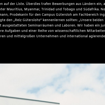
 auf der Liste. Überdies trafen Bewerbungen aus Ländern ein, a
unter Mauritius, Myanmar, Trinidad und Tobago und Südafrika. No
aimann, Prodekanin für den Campus Gütersloh am Fachbereich In
tigte den „Reiz Güterslohs“ kennenlernen sollten: „Unsere beid
 gut ausgestatteten Seminarräumen und Laboren. Wir haben ein 
ere Aufgaben und einer Reihe von wissenschaftlichen Mitarbeiter
eineren und mittelgroßen Unternehmen und international agierend