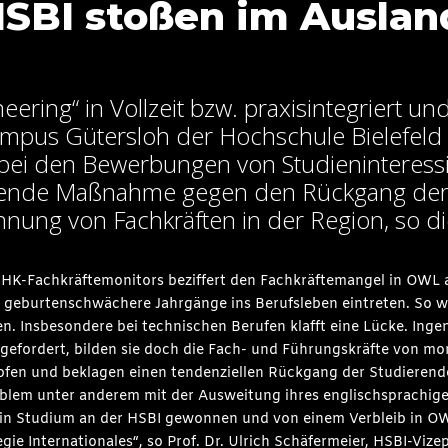
HSBI stoßen im Auslan
eering“ in Vollzeit bzw. praxisintegriert un
mpus Gütersloh der Hochschule Bielefeld
bei den Bewerbungen von Studieninteress
chende Maßnahme gegen den Rückgang der
winnung von Fachkräften in der Region, so d
s IHK-Fachkräftemonitors beziffert den Fachkräftemangel in OWL
 geburtenschwächere Jahrgänge ins Berufsleben eintreten. So w
en. Insbesondere bei technischen Berufen klafft eine Lücke. Inge
gefordert, bilden sie doch die Fach- und Führungskräfte von mor
fen und beklagen einen tendenziellen Rückgang der Studierend
oblem unter anderem mit der Ausweitung ihres englischsprachige
ein Studium an der HSBI gewonnen und von einem Verbleib in O
egie Internationales“, so Prof. Dr. Ulrich Schäfermeier, HSBI-Vize