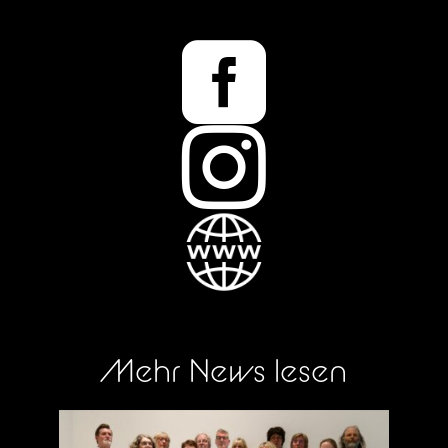


Mehr News lesen