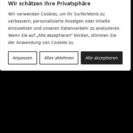
a
Wir schätzen Ihre Privatsphäre
r
l
Wir verwenden Cookies, um Ihr Surferlebnis zu
m
a
verbessern, personalisierte Anzeigen oder Inhalte
k
e
einzusetzen und unseren Datenverkehr zu analysieren.
s
Wenn Sie auf „Alle akzeptieren" klicken, stimmen Sie
m
e
der Anwendung von Cookies zu.
d
i
a
Anpassen
Alles ablehnen
Alle akzeptieren
.
d
e
M
o
-
F
r
0
9
:
0
0
-
1
7