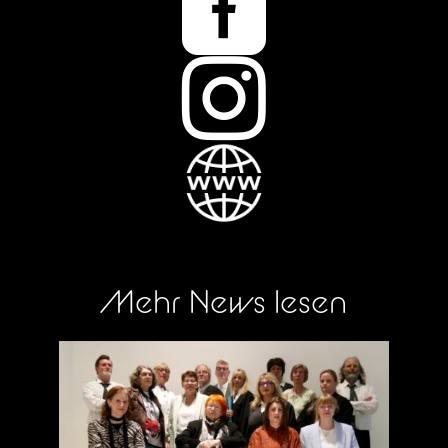


Mehr News lesen