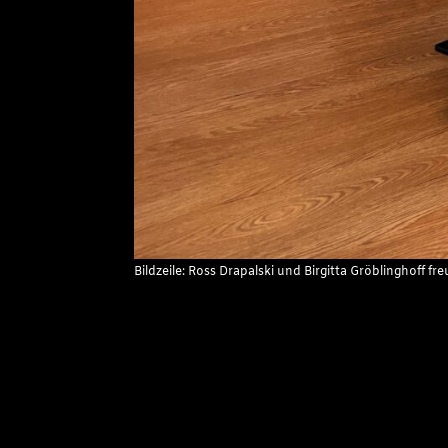
Bildzeile: Ross Drapalski und Birgitta Gröblinghoff fr