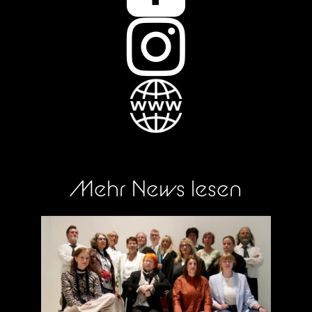

Mehr News lesen