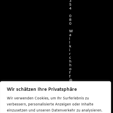
3
5
4
0
8
0
M
a
i
l
k
i
r
c
h
h
o
f
f
@
c
a
Wir schätzen Ihre Privatsphäre
r
l
Wir verwenden Cookies, um Ihr Surferlebnis zu
m
a
verbessern, personalisierte Anzeigen oder Inhalte
k
einzusetzen und unseren Datenverkehr zu analysieren.
e