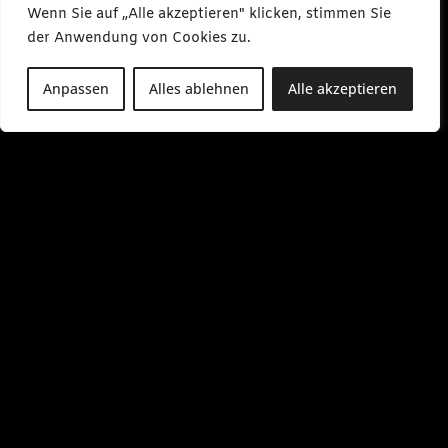
s
Wenn Sie auf „Alle akzeptieren" klicken, stimmen Sie
m
e
der Anwendung von Cookies zu.
d
i
a
Anpassen
Alles ablehnen
Alle akzeptieren
.
d
e
M
o
-
F
r
0
9
:
0
0
-
1
7
:
0
0