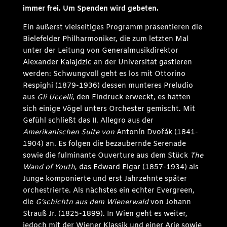
immer frei. Um Spenden wird gebeten.
Ein äußerst vielseitiges Programm präsentieren die
Bielefelder Philharmoniker, die zum letzten Mal
unter der Leitung von Generalmusikdirektor
Alexander Kalajdzic an der Universität gastieren
werden: Schwungvoll geht es los mit Ottorino
Respighi (1879-1936) dessen munteres Preludio
aus
Gli Uccelli
, den Eindruck erweckt, es hätten
sich einige Vögel unters Orchester gemischt. Mit
Gefühl schließt das II. Allegro aus der
Amerikanischen Suite von
Antonín Dvořák (1841-
1904) an. Es folgen die bezaubernde Serenade
sowie die fulminante Ouverture aus dem Stück
The
Wand of Youth
, das Edward Elgar (1857-1934) als
Junge komponierte und erst Jahrzehnte später
orchestrierte. Als nächstes ein echter Evergreen,
die
G’schichtn aus dem Wienerwald
von Johann
Strauß Jr. (1825-1899). In Wien geht es weiter,
jedoch mit der Wiener Klassik und einer Arie sowie