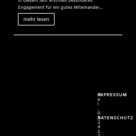
in diesem Jahr erstmals besonderes
Engagement für ein gutes Miteinander...
mehr lesen
T
IMPRESSUM
e
l
.
0
5
DATENSCHUTZ
2
4
1
2