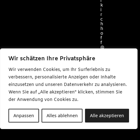
l
k
i
r
c
h
h
o
f
f
@
c
a
Wir schätzen Ihre Privatsphäre
r
l
Wir verwenden Cookies, um Ihr Surferlebnis zu
m
a
verbessern, personalisierte Anzeigen oder Inhalte
k
e
einzusetzen und unseren Datenverkehr zu analysieren.
s
Wenn Sie auf „Alle akzeptieren" klicken, stimmen Sie
m
e
der Anwendung von Cookies zu.
d
i
a
Anpassen
Alles ablehnen
Alle akzeptieren
.
d
e
M