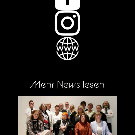

Mehr News lesen