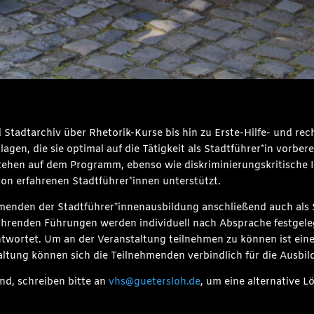
tadtarchiv über Rhetorik-Kurse bis hin zu Erste-Hilfe- und rec
gen, die sie optimal auf die Tätigkeit als Stadtführer*in vorber
ehen auf dem Programm, ebenso wie diskriminierungskritische I
on erfahrenen Stadtführer*innen unterstützt.
menden der Stadtführer*innenausbildung anschließend auch als St
ührenden Führungen werden individuell nach Absprache festgele
twortet. Um an der Veranstaltung teilnehmen zu können ist ein
taltung können sich die Teilnehmenden verbindlich für die Ausbi
ind, schreiben bitte an
vhs@guetersloh.de
, um eine alternative L