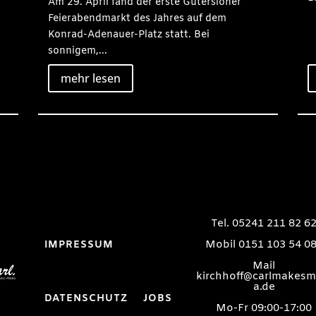
Am 29. April fand der erste Gütersloher
Feierabendmarkt des Jahres auf dem
Konrad-Adenauer-Platz statt. Bei
sonnigem,...
mehr lesen
Tel. 05241 211 82 6
Mobil 0151 103 54 0
IMPRESSUM
Mail
kirchhoff@carlmakesm
a.de
DATENSCHUTZ
JOBS
Mo-Fr 09:00-17:00