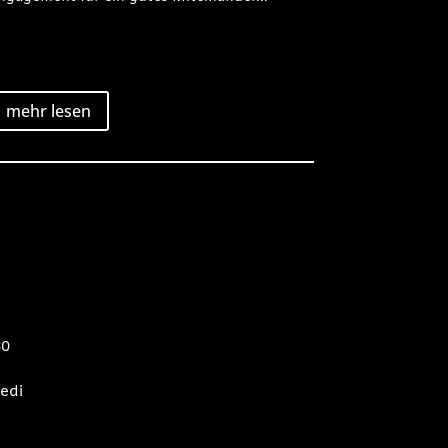
mehr lesen
2
80
edi