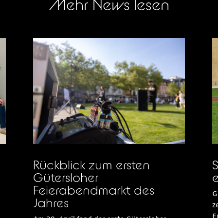
Mehr News lesen
Rückblick zum ersten
S
Gütersloher
e
Feierabendmarkt des
G
Jahres
z
E