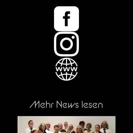


Mehr News lesen