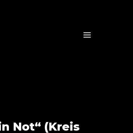
a
n Not“ (Kreis