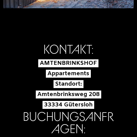
KONTAKT:
AMTENBRINKSHOF
Appartements
Standort:
Amtenbrinksweg 208
33334 Gütersloh
BUCHUNGSANFR
AGEN: