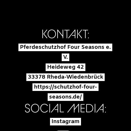
KONTAKT:
Pferdeschutzhof Four Seasons e.
V.
Heideweg 42
33378 Rheda-Wiedenbrück
https://schutzhof-four-
seasons.de/
SOCIAL MEDIA:
Instagram