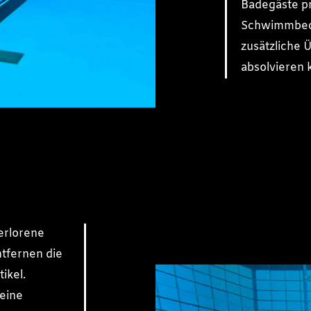
Badegäste pr
Schwimmbeck
zusätzliche 
absolvieren 
erlorene
tfernen die
ikel.
 eine