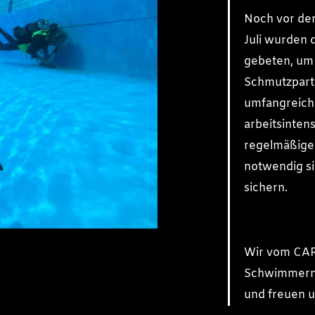
Noch vor dem
Juli wurden 
gebeten, um
Schmutzparti
umfangreiche
arbeitsintens
regelmäßige
notwendig si
sichern.
Wir vom CAR
Schwimmern j
und freuen u