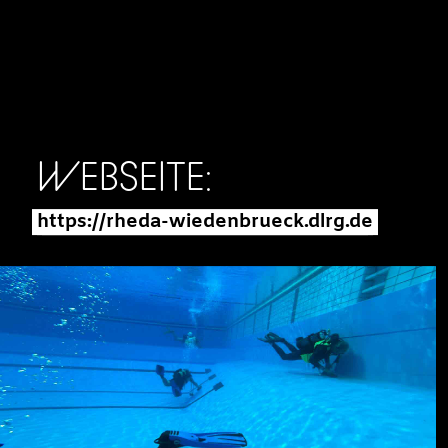
WEBSEITE:
https://rheda-wiedenbrueck.dlrg.de