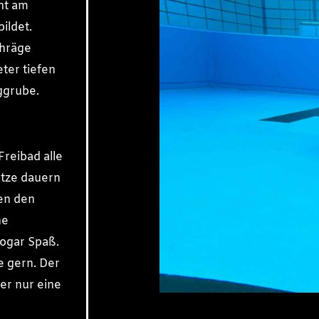
ht am
ildet.
chräge
ter tiefen
ggrube.
Freibad alle
ätze dauern
ten den
ne
ogar Spaß.
 gern. Der
er nur eine