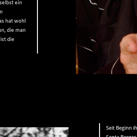
elbst ein
im
as hat wohl
un, die man
st die
Seit Beginn i