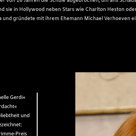
ter von 16 Jahren die Schule abgebrochen, um ans Schaus
and sie in Hollywood neben Stars wie Charlton Heston ode
a und gründete mit ihrem Ehemann Michael Verhoeven ei
nelle Gerdi«
erdacht«
liebtheit und
ezeichnet:
rimme-Preis