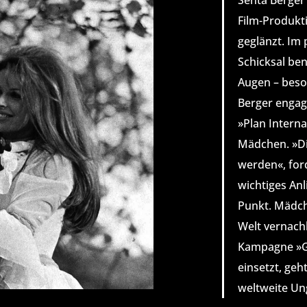
Senta Berger 
Film-Produkt
geglänzt. Im 
Schicksal ben
Augen – beso
Berger engagi
»Plan Interna
Mädchen. »Di
werden«, ford
wichtiges Anl
Punkt. Mädch
Welt vernachl
Kampagne »Gir
einsetzt, geh
weltweite Un