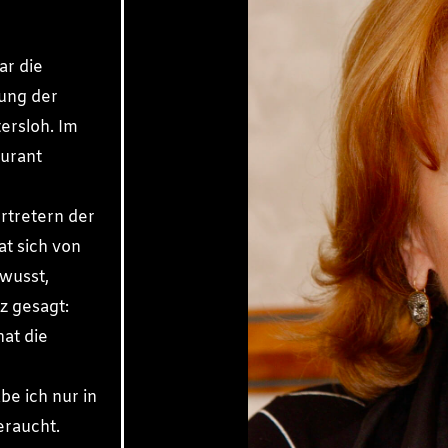
ar die
dung der
ersloh. Im
aurant
rtretern der
t sich von
ewusst,
z gesagt:
hat die
e ich nur in
raucht.