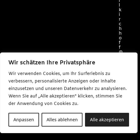
i
l
k
i
r
c
h
h
o
f
f
@
c
a
Wir schätzen Ihre Privatsphäre
r
l
Wir verwenden Cookies, um Ihr Surferlebnis zu
m
a
verbessern, personalisierte Anzeigen oder Inhalte
k
einzusetzen und unseren Datenverkehr zu analysieren.
e
s
Wenn Sie auf „Alle akzeptieren" klicken, stimmen Sie
m
e
der Anwendung von Cookies zu.
d
i
a
Anpassen
Alles ablehnen
Alle akzeptieren
.
d
e