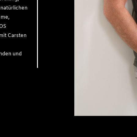
natürlichen
eme,
COS
mit Carsten
nden und