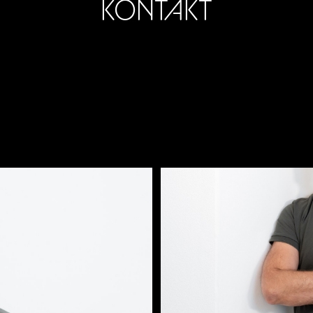
KONTAKT
Gesundheitscoaching Carsten Piecha
33335 Gütersloh
www.personaltrainer-gt.de
Mobil: 0177 460 0001
Email: cpiecha@gesundheitscoaching-gt.de