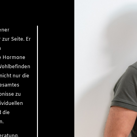
rener
zur Seite. Er
n
ne Hormone
 Wohlbefinden
nicht nur die
gesamtes
bnisse zu
dividuellen
 die
n.
eratung,