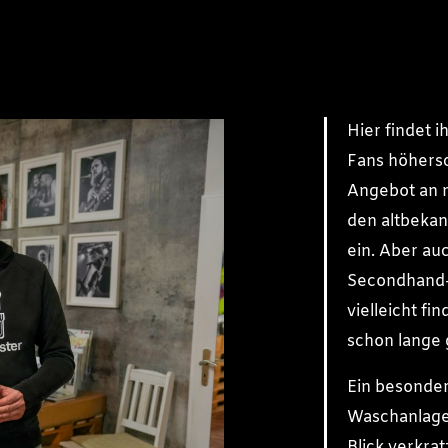
Hier findet i
Fans höhersc
Angebot an n
den altbekan
ein. Aber a
Secondhand-E
vielleicht fi
schon lange 
Ein besondere
Waschanlage.
Blick verkrat