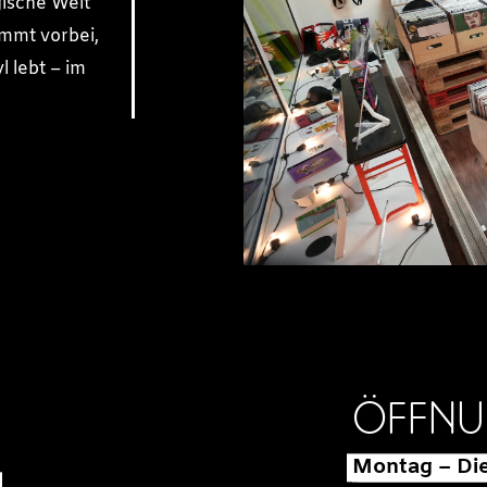
gische Welt
ommt vorbei,
l lebt – im
ÖFFNU
Montag – Di