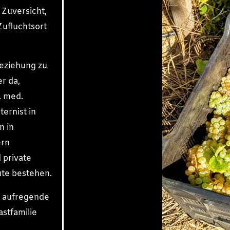
Zuversicht,
Zufluchtsort
eziehung zu
r da,
r. med.
ternist in
n in
ern
 private
ute bestehen.
s aufregende
astfamilie