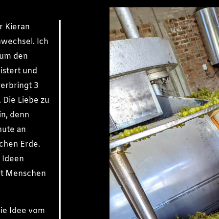
r Kieran
wechsel. Ich
Kaum den
istert und
verbringt 3
 Die Liebe zu
in, denn
nute an
chen Erde.
 Ideen
mit Menschen
 die Idee vom