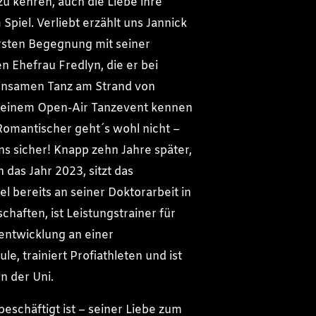
u kehren, auch die Liebe ihre
 Spiel. Verliebt erzählt uns Jannick
rsten Begegnung mit seiner
 Ehefrau Fredlyn, die er bei
nsamen Tanz am Strand von
i einem Open-Air Tanzevent kennen
 Romantischer geht´s wohl nicht –
uns sicher! Knapp zehn Jahre später,
 das Jahr 2023, sitzt das
l bereits an seiner Doktorarbeit in
chaften, ist Leistungstrainer für
entwicklung an einer
e, trainiert Profiathleten und ist
n der Uni.
 beschäftigt ist – seiner Liebe zum