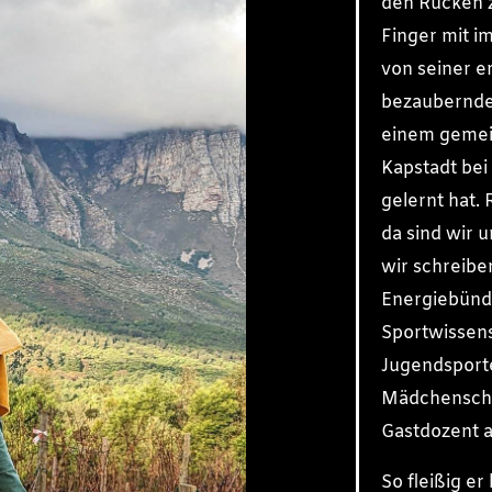
den Rücken z
Finger mit im
von seiner e
bezaubernden
einem gemei
Kapstadt be
gelernt hat.
da sind wir 
wir schreiben
Energiebünde
Sportwissens
Jugendsport
Mädchenschul
Gastdozent a
So fleißig er