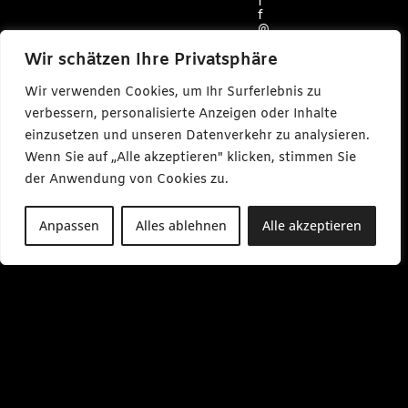
f
f
@
c
a
Wir schätzen Ihre Privatsphäre
r
l
Wir verwenden Cookies, um Ihr Surferlebnis zu
m
a
verbessern, personalisierte Anzeigen oder Inhalte
k
einzusetzen und unseren Datenverkehr zu analysieren.
e
s
Wenn Sie auf „Alle akzeptieren" klicken, stimmen Sie
m
e
der Anwendung von Cookies zu.
d
i
a
Anpassen
Alles ablehnen
Alle akzeptieren
.
d
e
M
o
-
F
r
0
9
:
0