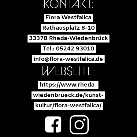
KONTAKT:
Flora Westfalica
Rathausplatz 8-10
33378 Rheda-Wiedenbrück
Tel.:
05242 93010
info@flora-westfalica.de
WEBSEITE:
https://www.rheda-
wiedenbrueck.de/kunst-
kultur/flora-westfalica/